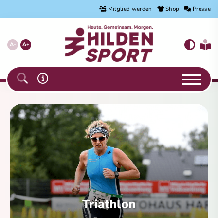
Mitglied werden
Shop
Presse
A-
A+
Triathlon