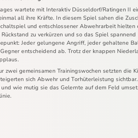
ges wartete mit Interaktiv Düsseldorf/Ratingen II e
inmal all ihre Kräfte. In diesem Spiel sahen die Zus
haltspiel und entschlossener Abwehrarbeit hielten di
 Rückstand zu verkürzen und so das Spiel spannend 
epunkt: Jeder gelungene Angriff, jeder gehaltene Ball
r Gegner entscheidend ab. Trotz der knappen Niederl
pplaus.
nur zwei gemeinsamen Trainingswochen setzten die K
eigerten sich Abwehr und Torhüterleistung sichtbar. „
n und wie mutig sie das Gelernte auf dem Feld umsetz
inie.