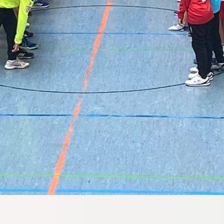
Mitglieder-Service
Ge
Alles zur Mitgliedschaft
Hi
Downloads
Am
Termine
40
Fragen & Antworten