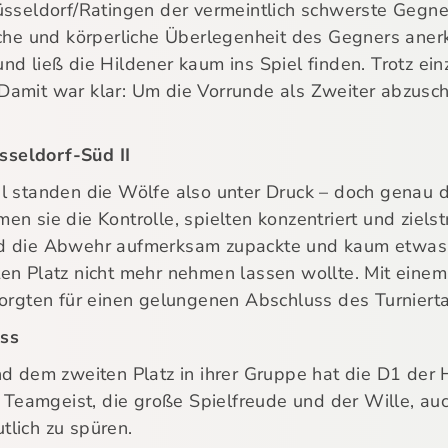
üsseldorf/Ratingen der vermeintlich schwerste Gegne
sche und körperliche Überlegenheit des Gegners anerk
d ließ die Hildener kaum ins Spiel finden. Trotz ein
Damit war klar: Um die Vorrunde als Zweiter abzusch
seldorf-Süd II
l standen die Wölfe also unter Druck – doch genau da
n sie die Kontrolle, spielten konzentriert und ziels
d die Abwehr aufmerksam zupackte und kaum etwas z
en Platz nicht mehr nehmen lassen wollte. Mit einem
sorgten für einen gelungenen Abschluss des Turniert
ss
nd dem zweiten Platz in ihrer Gruppe hat die D1 der
r Teamgeist, die große Spielfreude und der Wille, au
lich zu spüren.