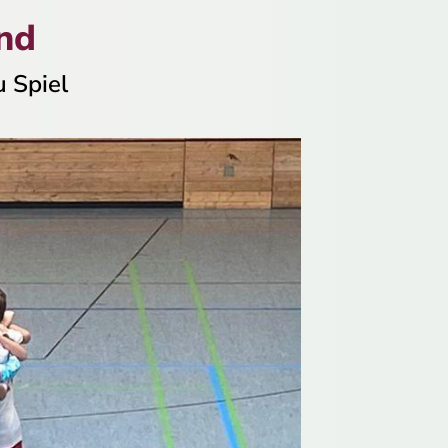
end
u Spiel