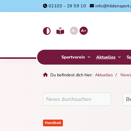
02103 – 29 59 10
info@hildensport
A-
A+
Sportverein
Aktuelles
S
Du befindest dich hier:
Aktuelles
New
Handball