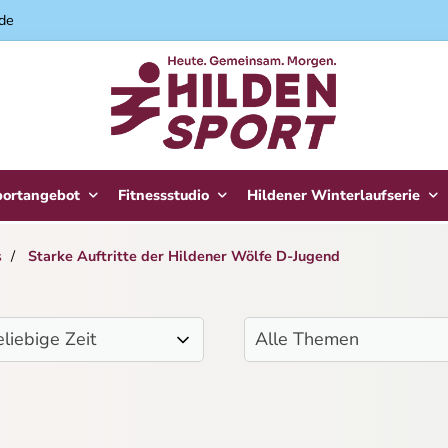
.de
portangebot
Fitnessstudio
Hildener Winterlaufserie
s
Starke Auftritte der Hildener Wölfe D-Jugend