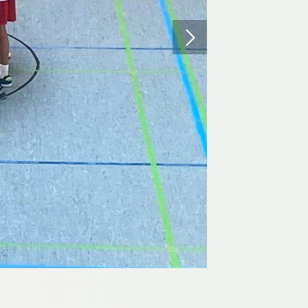
schäftsstelle
ldener AT
 Holterhöfchen 22
724 Hilden
02103 / 29 59-10
info@hildener-at.de
D Jugend I