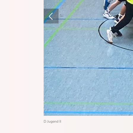
Sportangebote finden
Unser Sportangebot
Sportsuche
Fitnessstudio HAT fit
Hildener Winterlaufserie
D Jugend II