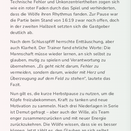
Technische Fehler und Unkonzentriertheiten zogen sich
wie ein roter Faden durch das Spiel und verhinderten,
dass die Wölfe ihren Rhythmus fanden. Zur Pause war
die Partie beim Stand von 16:19 zwar noch offen, doch
in der zweiten Halbzeit setzten sich die Gastgeber
deutlich ab.
Nach dem Schlusspfiff herrschte Enttäuschung, aber
auch Klarheit. Der Trainer fand ehrliche Worte: Die
Mannschaft müsse wieder lernen, an sich selbst zu
glauben, mutig zu spielen und Verantwortung zu
übernehmen. „
Es geht nicht darum, Fehler zu
vermeiden, sondern darum, wieder mit Herz und
Überzeugung auf dem Feld zu stehen
“, lautete das
Fazit.
Nun gilt es, die kurze Herbstpause zu nutzen, um die
Köpfe freizubekommen, Kraft zu tanken und neue
Motivation zu sammeln. Nach drei Niederlagen in Serie
ist Demut gefragt – aber auch der Wille, als Team
enger zusammenzurücken und mit neuer Energie
zurückzukehren. Die Wölfe wissen, dass sie es besser
können. Jetzt zählt es, den Glauben an sich selbst